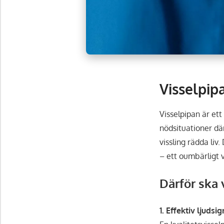
Visselpip
Visselpipan är et
nödsituationer dä
vissling rädda liv
– ett oumbärligt v
Därför ska 
1. Effektiv ljudsi