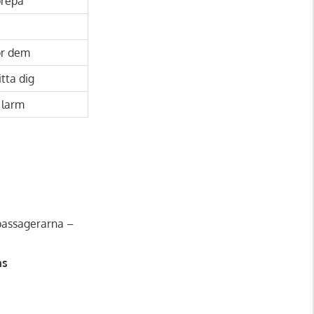
prepa
ör dem
tta dig
t larm
 passagerarna –
ns