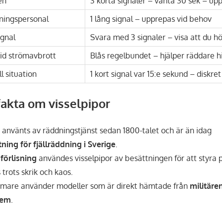
en
3 korta signaler – vänta 30 sek – up
dningspersonal
1 lång signal – upprepas vid behov
gnal
Svara med 3 signaler – visa att du h
vid strömavbrott
Blås regelbundet – hjälper räddare hi
ll situation
1 kort signal var 15:e sekund – diskre
fakta om visselpipor
 använts av räddningstjänst sedan 1800-talet och är än idag
ning för fjällräddning i Sverige
.
 förlisning
användes visselpipor av besättningen för att styra
trots skrik och kaos.
mare använder modeller som är direkt hämtade från
militäre
tem
.