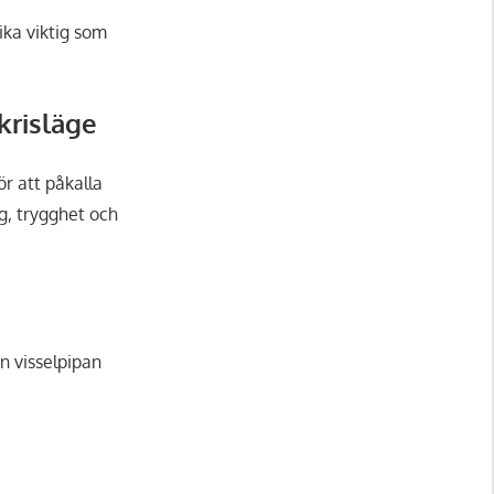
lika viktig som
krisläge
ör att påkalla
g, trygghet och
an visselpipan