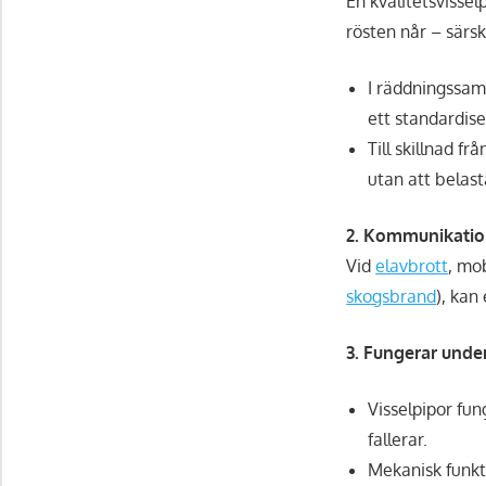
En kvalitetsvissel
rösten når – särski
I räddningssam
ett standardis
Till skillnad f
utan att belas
2. Kommunikatio
Vid
elavbrott
, mob
skogsbrand
), kan
3. Fungerar unde
Visselpipor fun
fallerar.
Mekanisk funkt