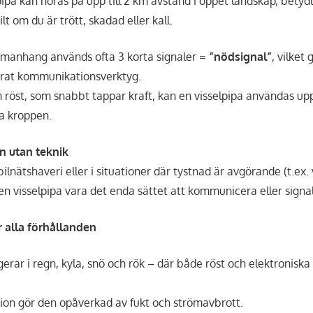
pipa kan höras på upp till 2 km avstånd i öppet landskap, betyd
lt om du är trött, skadad eller kall.
manhang används ofta 3 korta signaler =
”nödsignal”
, vilket 
erat kommunikationsverktyg.
rån röst, som snabbt tappar kraft, kan en visselpipa användas 
ta kroppen.
n utan teknik
ilnätshaveri eller i situationer där tystnad är avgörande (t.ex. v
 en visselpipa vara det enda sättet att kommunicera eller signal
r alla förhållanden
gerar i regn, kyla, snö och rök – där både röst och elektroniska
ion gör den opåverkad av fukt och strömavbrott.