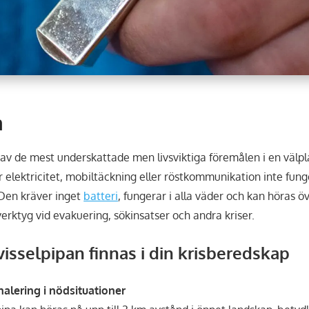
a
t av de mest underskattade men livsviktiga föremålen i en väl
r elektricitet, mobiltäckning eller röstkommunikation inte fung
. Den kräver inget
batteri
, fungerar i alla väder och kan höras ö
erktyg vid evakuering, sökinsatser och andra kriser.
visselpipan finnas i din krisberedskap
gnalering i nödsituationer