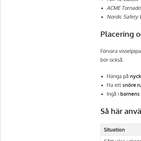
ACME Tornado
Nordic Safety 
Placering o
Förvara visselpip
bör också:
Hänga på
nyck
Ha ett
snöre r
Ingå i
barnens 
Så här anvä
Situation