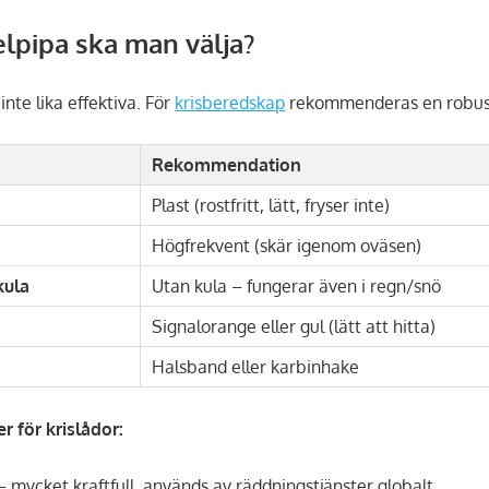
elpipa ska man välja?
 inte lika effektiva. För
krisberedskap
rekommenderas en robust,
Rekommendation
Plast (rostfritt, lätt, fryser inte)
Högfrekvent (skär igenom oväsen)
kula
Utan kula – fungerar även i regn/snö
Signalorange eller gul (lätt att hitta)
Halsband eller karbinhake
 för krislådor:
 mycket kraftfull, används av räddningstjänster globalt