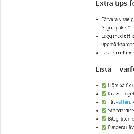
Extra tips f
Förvara vissel
”signalpaket”.
Lägg med
ett 
uppmärksamhe
Fäst en
reflex 
Lista – var
Hörs på fler
Kräver inget 
Tål
vatten
,
Standardise
Billig, liten 
Fungerar äve