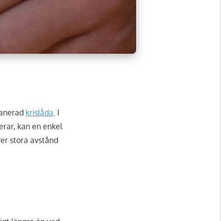
planerad
krislåda
. I
erar, kan en enkel
ver stora avstånd