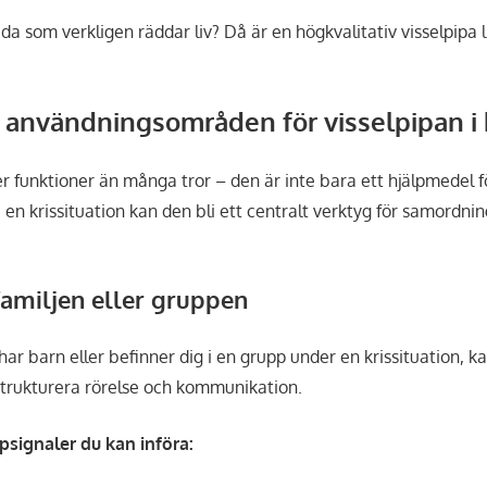
låda som verkligen räddar liv? Då är en högkvalitativ visselpipa 
 användningsområden för visselpipan i 
er funktioner än många tror – den är inte bara ett hjälpmedel f
en krissituation kan den bli ett centralt verktyg för samordnin
familjen eller gruppen
 har barn eller befinner dig i en grupp under en krissituation, k
strukturera rörelse och kommunikation.
signaler du kan införa: