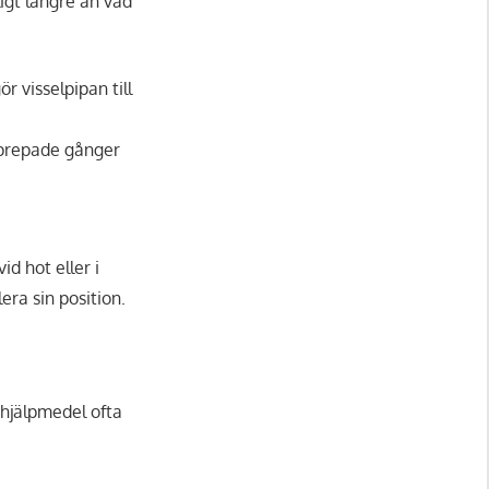
ligt längre än vad
gör visselpipan till
upprepade gånger
id hot eller i
era sin position.
 hjälpmedel ofta