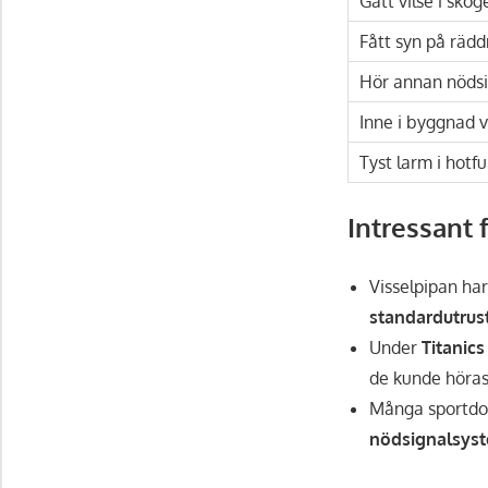
Gått vilse i skog
Fått syn på räd
Hör annan nödsi
Inne i byggnad 
Tyst larm i hotfu
Intressant 
Visselpipan har
standardutrust
Under
Titanics
de kunde höras 
Många sportdo
nödsignalsys