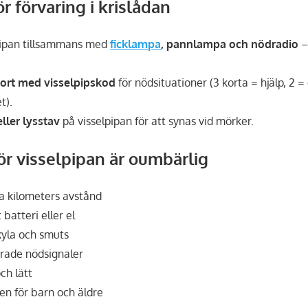
ör förvaring i krislådan
pipan tillsammans med
ficklampa
, pannlampa och nödradio
–
kort med visselpipskod
för nödsituationer (3 korta = hjälp, 2 = 
t).
eller lysstav
på visselpipan för att synas vid mörker.
för visselpipan är oumbärlig
a kilometers avstånd
batteri eller el
 kyla och smuts
rade nödsignaler
och lätt
n för barn och äldre