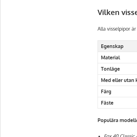
Vilken viss
Alla visselpipor är
Egenskap
Material
Tonläge
Med eller utan 
Färg
Fäste
Populära modeller
Fox 40 Classic
–