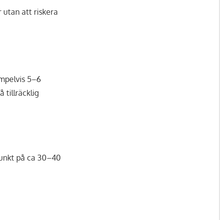
 utan att riskera
mpelvis 5–6
 tillräcklig
punkt på ca 30–40