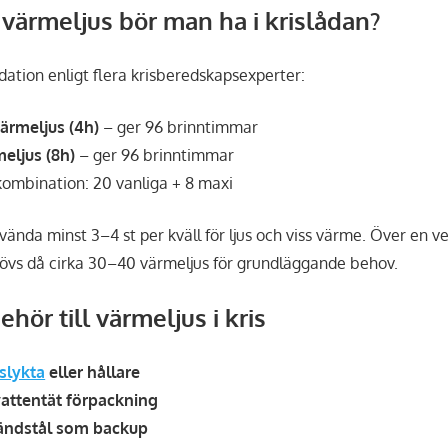
värmeljus bör man ha i krislådan?
tion enligt flera krisberedskapsexperter:
värmeljus (4h)
– ger 96 brinntimmar
meljus (8h)
– ger 96 brinntimmar
 kombination: 20 vanliga + 8 maxi
ända minst 3–4 st per kväll för ljus och viss värme. Över en v
övs då cirka 30–40 värmeljus för grundläggande behov.
behör till värmeljus i kris
uslykta
eller hållare
vattentät förpackning
ändstål som backup