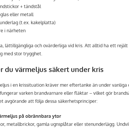
ndstickor + tändstål
glas eller metall
nderlag (t.ex. kakelplatta)
e i närheten
a, lättillgängliga och ovärderliga vid kris. Att alltid ha ett rej
ng med stor trygghet.
 du värmeljus säkert under kris
ljus i en krissituation kräver mer eftertanke än under vanliga
 fungerar varken brandvarnare eller fläktar – vilket gör brand
det avgörande att följa dessa säkerhetsprinciper:
 värmeljus på obrännbara ytor
or, metallbrickor, gamla ugnsplåtar eller stenunderlägg. Undvik