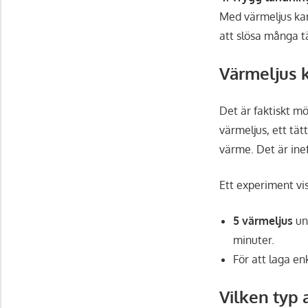
Med värmeljus kan
att slösa många t
Värmeljus 
Det är faktiskt m
värmeljus, ett tätt
värme. Det är inef
Ett experiment vis
5 värmeljus
un
minuter.
För att laga en
Vilken typ 