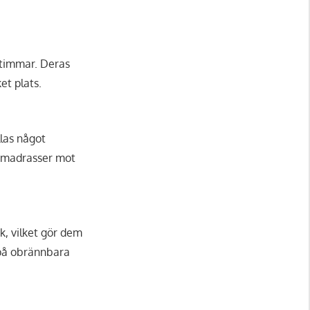
 timmar. Deras
et plats.
llas något
 madrasser mot
ök, vilket gör dem
 på obrännbara