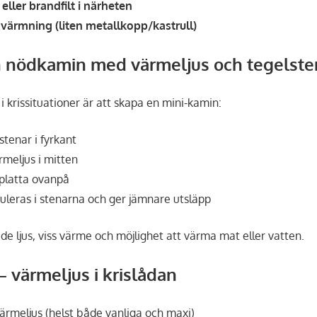
eller brandfilt i närheten
nvärmning (liten metallkopp/kastrull)
en nödkamin med värmeljus och tegelste
 i krissituationer är att skapa en mini-kamin:
tenar i fyrkant
rmeljus i mitten
platta ovanpå
eras i stenarna och ger jämnare utsläpp
de ljus, viss värme och möjlighet att värma mat eller vatten.
– värmeljus i krislådan
ärmeljus (helst både vanliga och maxi)