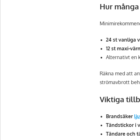
Hur många 
Minimirekommenda
24 st vanliga 
12 st maxi-vär
Alternativt en
Räkna med att anv
strömavbrott beh
Viktiga till
Brandsäker
lj
Tändstickor i 
Tändare och t