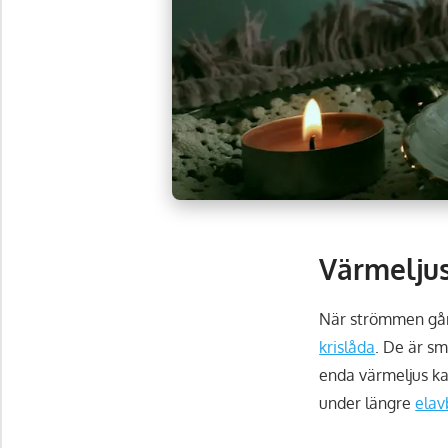
Värmelju
När strömmen går ä
krislåda
. De är sm
enda värmeljus ka
under längre
elav