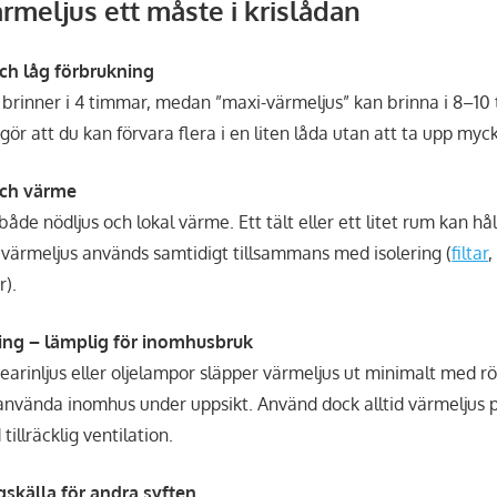
ärmeljus ett måste i krislådan
och låg förbrukning
 brinner i 4 timmar, medan ”maxi-värmeljus” kan brinna i 8–10
r att du kan förvara flera i en liten låda utan att ta upp myck
 och värme
åde nödljus och lokal värme. Ett tält eller ett litet rum kan hå
värmeljus används samtidigt tillsammans med isolering (
filtar
,
r).
ling – lämplig för inomhusbruk
 stearinljus eller oljelampor släpper värmeljus ut minimalt med r
t använda inomhus under uppsikt. Använd dock alltid värmeljus
illräcklig ventilation.
gskälla för andra syften