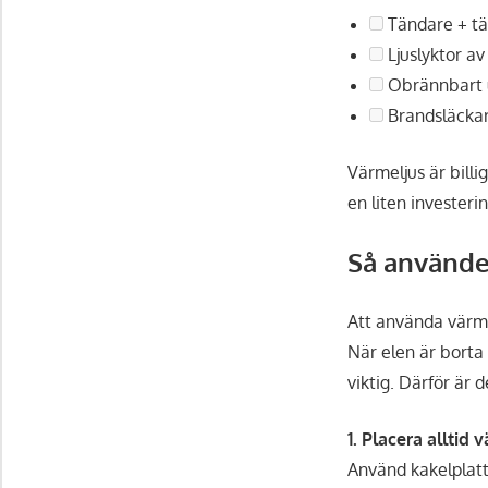
Tändare + tä
Ljuslyktor av 
Obrännbart u
Brandsläckar
Värmeljus är billig
en liten investeri
Så använder
Att använda värme
När elen är borta
viktig. Därför är 
1. Placera alltid
Använd kakelplatt