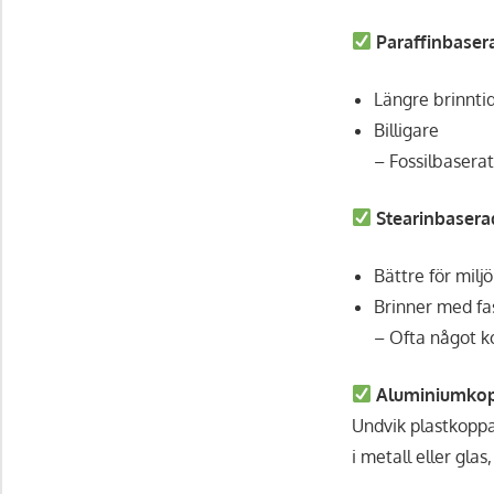
Paraffinbaser
Längre brinnti
Billigare
– Fossilbaserat,
Stearinbasera
Bättre för milj
Brinner med fa
– Ofta något k
Aluminiumkopp 
Undvik plastkoppa
i metall eller glas