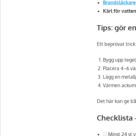
Brandsläckare
Kärl för vatte
Tips: gör 
Ett beprövat trick
Bygg upp tegels
Placera 4–6 vä
Lägg en metall
Värmen ackumul
Det här kan ge bå
Checklista 
Minst 24 st v