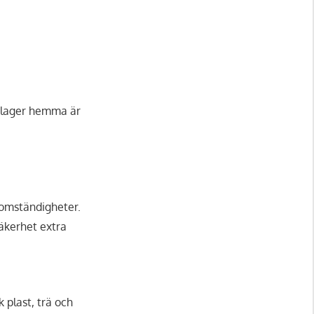
ält lager hemma är
 omständigheter.
säkerhet extra
 plast, trä och