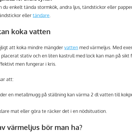
 du enkelt tända stormkök, andra ljus, tändstickor eller papper
ändstickor eller
tändare
.
kan koka vatten
öjligt att koka mindre mängder
vatten
med värmeljus. Med exe
 placerat stativ och en liten kastrull med lock kan man på sikt få
fektivt men fungerar i kris.
ar att:
der en metallmugg på ställning kan värma 2 dl vatten till kok
klare mat eller göra te räcker det i en nödsituation.
av värmeljus bör man ha?