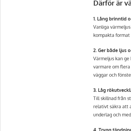
Därför är v
1. Lång brinntid 
Vanliga värmeljus
kompakta format gö
2. Ger både ljus
Värmeljus kan ge b
varmare om flera 
väggar och fönste
3. Låg rökutveck
Till skillnad från
relativt säkra at
underlag och med t
4. Trygg tändnin